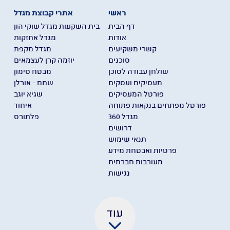
ראשי
אתרי קבוצת מגדל
דף הבית
בית השקעות מגדל שוקי הון
אודות
מגדל אחזקות
קשרי משקיעים
מגדל מקפת
סוכנים
יוזמה קרן לעצמאים
שולחן עבודה לסוכן
מבטח סימון
מעסיקים ועסקים
שחם - אורלן
פורטל המעסיקים
שגיא יוגב
פורטל מפתחים בנקאות פתוחה
איחוד
מגדל 360
פלתורס
דרושים
תנאי שימוש
פרטיות ואבטחת מידע
מעורבות חברתית
נגישות
עוד