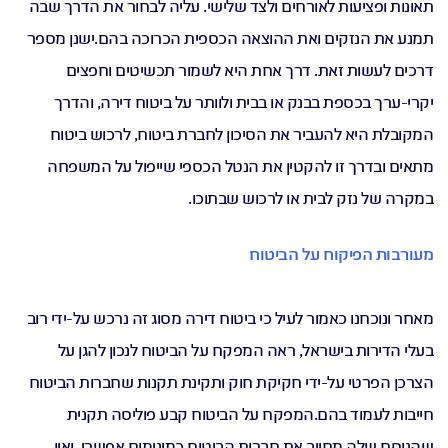
תאונות ופציעות לאורחים ולצד שלישי. עליה לבחור את הדרך שבה
תמנע את הנזקים ואת ההוצאה הכספית הכרוכה בהם.ישנן מספר
דרכים לעשות זאת. דרך אחת היא לשמור תכשיטים וחפצים
יקרי-ערך בכספת בבנק או בבית ולוותר על ביטוח דירה, והדרך
המקובלת היא להעביר את הסיכון לחברת ביטוח, לרכוש ביטוח
מתאים ובדרך זו להקטין את הנטל הכספי שייפול על המשפחה
במקרה של נזק לבית או לרכוש שבתוכו.
מעורבות הפיקוח על הביטוח
מאחר ונוכחנו כאמור לעיל כי
ביטוח דירה
מסוג זה נרכש על-ידי רוב
בעלי הדירות בישראל, ראה המפקח על הביטוח לנכון להגן על
הצרכן הפרטי על-ידי חקיקת חוק ותקינת תקנות שחברות הביטוח
חייבות לעמוד בהם.המפקח על הביטוח קבע פוליסה תקנית
שהנוסח שלה מחייב את חברות הביטוח כמינימום אפשרי, ואין