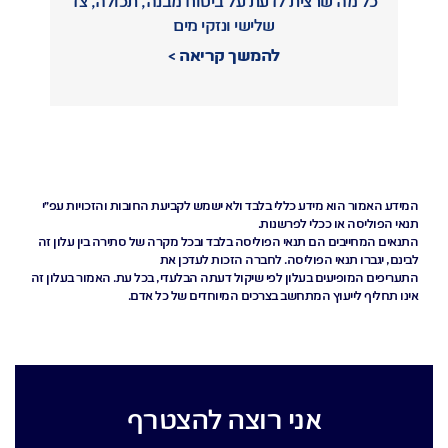
כל מה שרצית לדעת על ביטוח מבנה, תכולה, צד
הב
שלישי ונזקי מים
להמשך קריאה
המידע האמור הוא מידע כללי בלבד ולא ישמש לקביעת החובות והזכויות עפ"י
תנאי הפוליסה או ככלי לפרשנות.
התנאים המחייבים הם תנאי הפוליסה בלבד ובכל מקרה של סתירה בין עלון זה
לבינם, יגברו תנאי הפוליסה. לחברה הזכות לעדכן את
התעריפים המופיעים בעלון לפי שיקול דעתה הבלעדי, בכל עת. האמור בעלון זה
אינו תחליף לייעוץ המתחשב בצרכים המיוחדים של כל אדם.
אני רוצה להצטרף