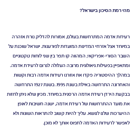
מהי רמת הסיכון בישראל?
רעידות אדמה המתרחשות בעולם, אמורות להדליק נורת אזהרה
במיוחד אצל אזרחי המדינות המועדות לפורענות. ישראל שוכנת על
השבר הסורי-אפריקאי, המהווה קו תפר בין שני לוחות טקטוניים
ומתאפיין בפעילות גיאולוגית מרובה העלולה לגרום לרעידת אדמה.
במהלך ההיסטוריה פקדו את אזורנו רעידות אדמה רבות וקשות
והאחרונה התרחשה באילת בשנת 1995. בשנת 1927 התרחשה
בבקעת הירדן רעידת אדמה הרסנית במיוחד. מכיון שלא ניתן לחזות
את מועד ההתרחשות של רעידת אדמה, ישנה חשיבות לאופן
ההיערכות שלנו לנושא. עליך להיות קשוב להתראות השונות ולא
לאפשר לרעידות האדמה לתפוס אותך לא מוכן.