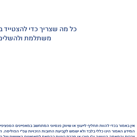
כל מה שצריך כדי להצטייד 
משתלמת ולהשלים פר
אין באמור בכדי להוות תחליף לייעוץ או שיווק פנסיוני המתחשב במאפיינים הספצ
המידע האמור הינו כללי בלבד ולא ישמש לקביעת החובות הזכויות עפ"י הפוליסה. הת
צרכים והתאמה הנעשה ע"י סוכן או חברת ביטוח בהתאם למאפיינים האישיים של ה